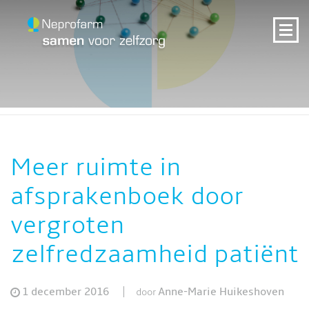
Meer ruimte in
afsprakenboek door
vergroten
zelfredzaamheid patiënt
1 december 2016
Anne-Marie Huikeshoven
door