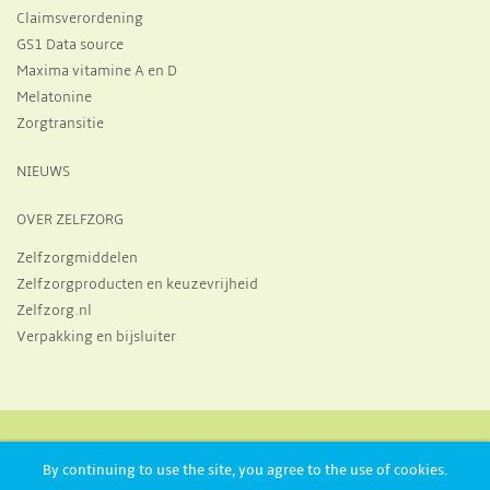
Claimsverordening
GS1 Data source
Maxima vitamine A en D
Melatonine
Zorgtransitie
NIEUWS
OVER ZELFZORG
Zelfzorgmiddelen
Zelfzorgproducten en keuzevrijheid
Zelfzorg.nl
Verpakking en bijsluiter
Huizermaatweg 19, 1273 NA, Huizen
+31 356 970 821
By continuing to use the site, you agree to the use of cookies.