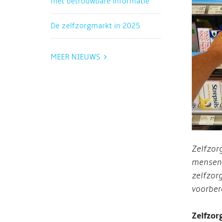
met betrouwbare informatie
De zelfzorgmarkt in 2025
MEER NIEUWS
Zelfzor
mensen 
zelfzor
voorber
Zelfzor