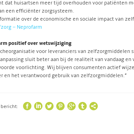
t dat huisartsen meer tijd overhouden voor patiënten m
aan een efficiënter zorgsysteem.
formatie over de economische en sociale impact van zel
fzorg – Neprofarm
rm positief over wetswijziging
cheorganisatie voor leveranciers van zelfzorgmiddelen s
anpassing sluit beter aan bij de realiteit van vandaag en
oorde voorlichting. Wij blijven consumenten actief wijz
ter en het verantwoord gebruik van zelfzorgmiddelen.”







 bericht: