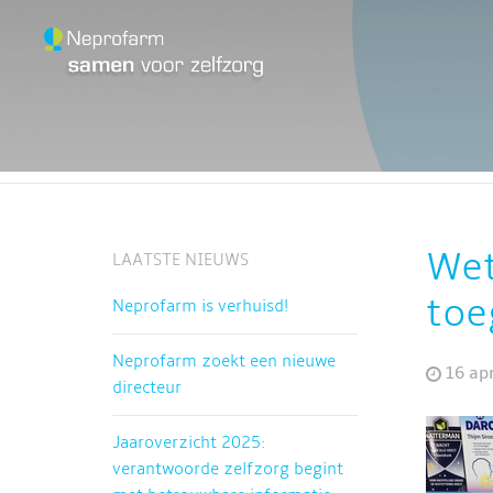
HOME
OVER NEPRO
Wet
LAATSTE NIEUWS
toe
Neprofarm is verhuisd!
Neprofarm zoekt een nieuwe
16 ap
directeur
Jaaroverzicht 2025:
verantwoorde zelfzorg begint