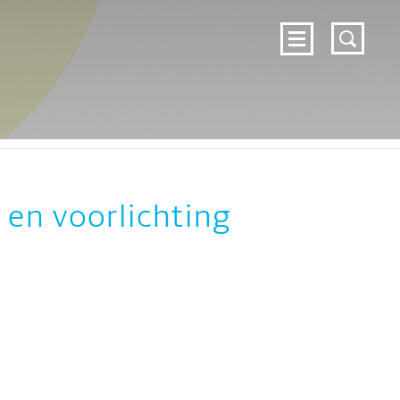
DOSSIERS
NIEUWS
OVER ZELFZORG
c
CONTACT
ZELFZORG.NL
en voorlichting