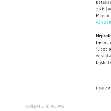
beteken
zo bij 
Meer in
van zel
Neprofa
De bran
“Deze a
verantw
bijslui
Deel dit
GERELATEERD NIEUWS