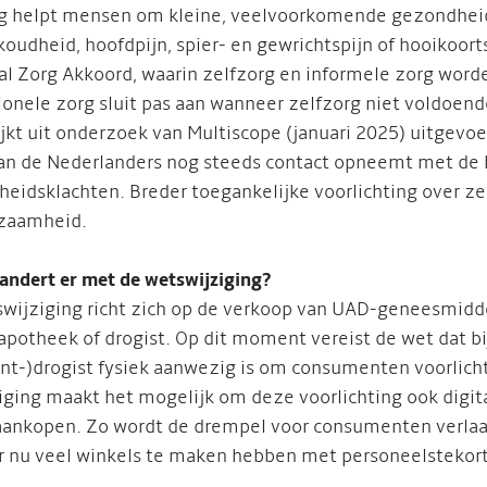
g helpt mensen om kleine, veelvoorkomende gezondheid
koudheid, hoofdpijn, spier- en gewrichtspijn of hooikoort
al Zorg Akkoord, waarin zelfzorg en informele zorg worde
ionele zorg sluit pas aan wanneer zelfzorg niet voldoend
ijkt uit onderzoek van Multiscope (januari 2025) uitgevoe
an de Nederlanders nog steeds contact opneemt met de h
eidsklachten. Breder toegankelijke voorlichting over ze
dzaamheid.
andert er met de wetswijziging?
wijziging richt zich op de verkoop van UAD-geneesmiddel
j apotheek of drogist. Op dit moment vereist de wet dat b
ent-)drogist fysiek aanwezig is om consumenten voorlich
iging maakt het mogelijk om deze voorlichting ook digitaa
aankopen. Zo wordt de drempel voor consumenten verlaa
 nu veel winkels te maken hebben met personeelstekor