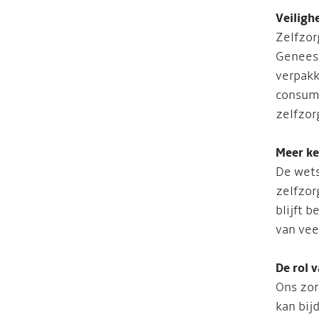
Veiligh
Zelfzor
Geneesm
verpakk
consume
zelfzor
Meer ke
De wets
zelfzor
blijft 
van vee
De rol 
Ons zor
kan bij