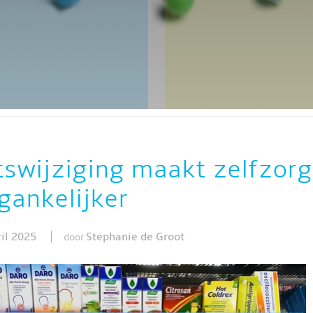
FARM
ZELFZORGMARKT 2024
VOOR ZORGPROFESSIONALS
swijziging maakt zelfzorg 
gankelijker
ril 2025
Stephanie de Groot
door