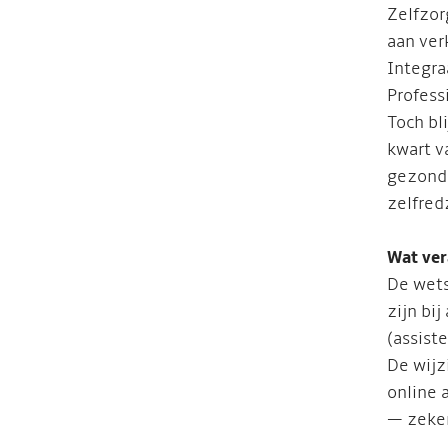
Zelfzor
aan ver
Integra
Profess
Toch bl
kwart v
gezondh
zelfre
Wat ver
De wets
zijn bi
(assist
De wijz
online 
— zeker