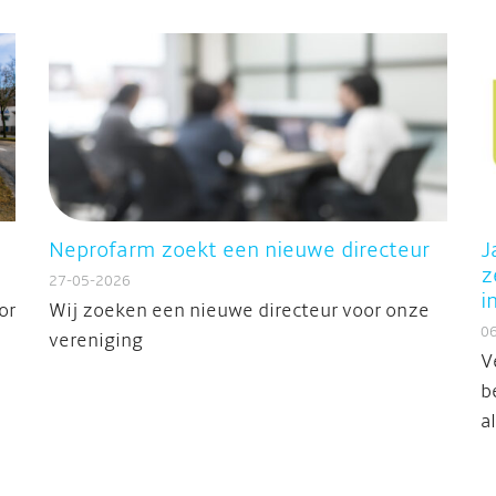
Neprofarm zoekt een nieuwe directeur
J
z
27-05-2026
i
or
Wij zoeken een nieuwe directeur voor onze
0
vereniging
V
b
al