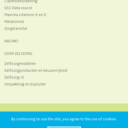
Claimsverordening
GS1 Data source
Maxima vitamine A en D
Melatonine
Zorgtransitie
NIEUWS
OVER ZELFZORG
Zelfzorgmiddelen
Zelfzorgproducten en keuzevrijheid
Zelfzorg.nl
Verpakking en bijsluiter
Huizermaatweg 19, 1273 NA, Huizen
+31 356 970 821
By continuing to use the site, you agree to the use of cookies.
info@neprofarm.nl
Postbus 27, 1270 AA, Huizen