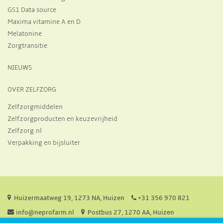
GS1 Data source
Maxima vitamine A en D
Melatonine
Zorgtransitie
NIEUWS
OVER ZELFZORG
Zelfzorgmiddelen
Zelfzorgproducten en keuzevrijheid
Zelfzorg.nl
Verpakking en bijsluiter
Huizermaatweg 19, 1273 NA, Huizen
+31 356 970 821
info@neprofarm.nl
Postbus 27, 1270 AA, Huizen