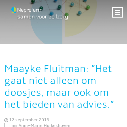
Maayke Fluitman: ”Het
gaat niet alleen om
doosjes, maar ook om
het bieden van advies.”
12 september 2016
Anne-Marie Huikeshoven
door