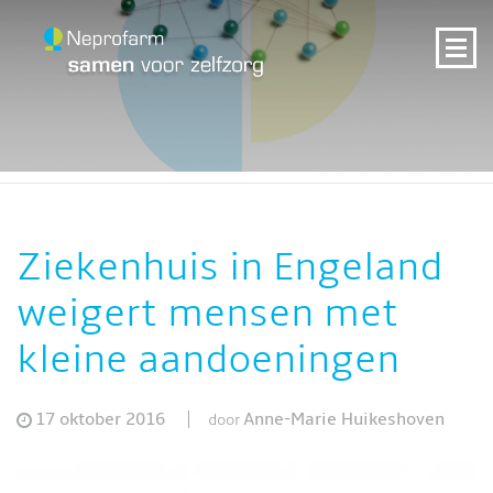
Ziekenhuis in Engeland
weigert mensen met
kleine aandoeningen
17 oktober 2016
Anne-Marie Huikeshoven
door