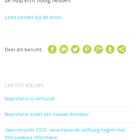
de hulp echt nodig hebben.
Lees verder bij de bron.







Deel dit bericht:
LAATSTE NIEUWS
Neprofarm is verhuisd!
Neprofarm zoekt een nieuwe directeur
Jaaroverzicht 2025: verantwoorde zelfzorg begint met
betrouwbare informatie