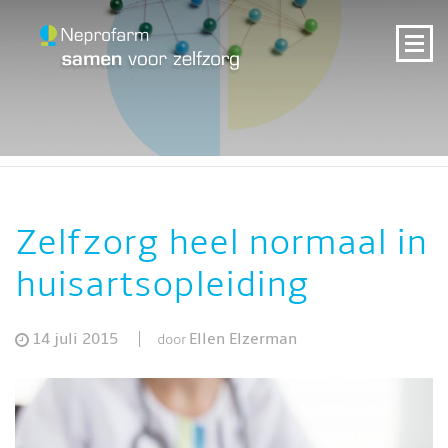
Zelfzorg heel normaal in
huisartsopleiding
14 juli 2015
Ellen Elzerman
door