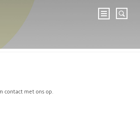
DOSSIERS
NIEUWS
OVER ZELFZORG
c
CONTACT
ZELFZORG.NL
em contact met ons op.