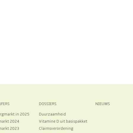
JFERS
DOSSIERS
NIEUWS
rgmarkt in 2025
Duurzaamheid
markt 2024
Vitamine D uit basispakket
markt 2023
Claimsverordening