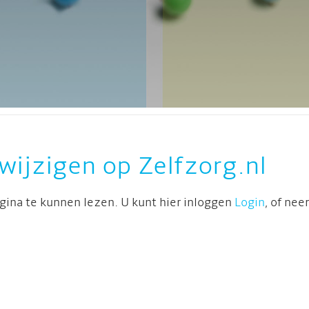
FARM
ZELFZORGMARKT 2024
VOOR ZORGPROFESSIONALS
wijzigen op Zelfzorg.nl
ina te kunnen lezen. U kunt hier inloggen
Login
, of ne