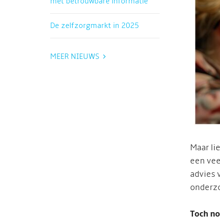
met betrouwbare informatie
De zelfzorgmarkt in 2025
MEER NIEUWS
Maar li
een vee
advies 
onderzo
Toch no