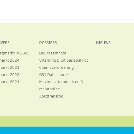
JFERS
DOSSIERS
NIEUWS
rgmarkt in 2025
Duurzaamheid
markt 2024
Vitamine D uit basispakket
markt 2023
Claimsverordening
markt 2022
GS1 Data source
markt 2021
Maxima vitamine A en D
Melatonine
Zorgtransitie
821
info@neprofarm.nl
Postbus 27, 1270 AA, Huizen