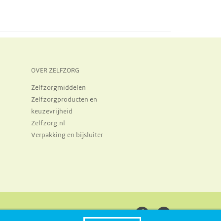
OVER ZELFZORG
Zelfzorgmiddelen
Zelfzorgproducten en
keuzevrijheid
Zelfzorg.nl
Verpakking en bijsluiter
j
m
Nederlands