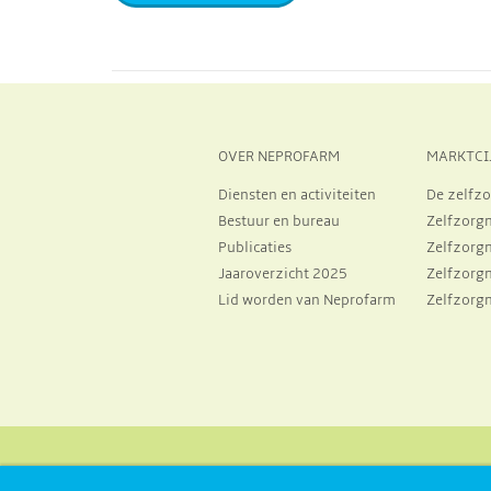
OVER NEPROFARM
MARKTCI
Diensten en activiteiten
De zelfzo
Bestuur en bureau
Zelfzorg
Publicaties
Zelfzorg
Jaaroverzicht 2025
Zelfzorg
Lid worden van Neprofarm
Zelfzorg
Huizermaatweg 19, 1273 NA, Huizen
+31 356 970 