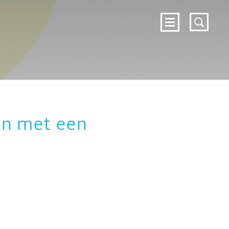
DOSSIERS
NIEUWS
OVER ZELFZORG
c
CONTACT
ZELFZORG.NL
en met een