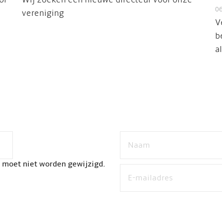
or
Wij zoeken een nieuwe directeur voor onze
0
vereniging
V
b
al
n moet niet worden gewijzigd.