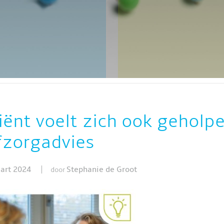
FARM
ZELFZORGMARKT 2024
VOOR ZORGPROFESSIONALS
iënt voelt zich ook geholp
fzorgadvies
art 2024
Stephanie de Groot
door