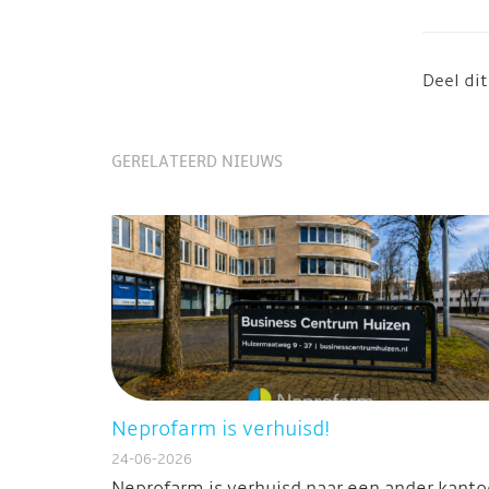
Deel dit
GERELATEERD NIEUWS
Neprofarm is verhuisd!
24-06-2026