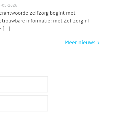
6-05-2026
erantwoorde zelfzorg begint met
etrouwbare informatie: met Zelfzorg.nl
s[...]
Meer nieuws