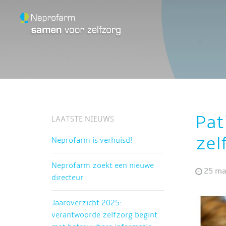
HOME
OVER NEPRO
Pat
LAATSTE NIEUWS
zel
Neprofarm is verhuisd!
Neprofarm zoekt een nieuwe
25 ma
directeur
Jaaroverzicht 2025:
verantwoorde zelfzorg begint