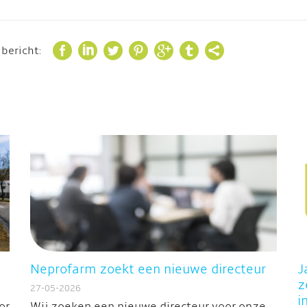







 bericht:
Neprofarm zoekt een nieuwe directeur
J
z
27-05-2026
i