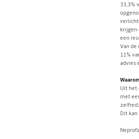
33,3% 
opgenom
verlich
krijgen
een rec
Van de 
11% van
advies 
Waarom 
Uit het
met een
zelfred
Dit kan
Neprofa