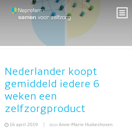
Nederlander koopt
gemiddeld iedere 6
weken een
zelfzorgproduct
16 april 2019
Anne-Marie Huikeshoven
door