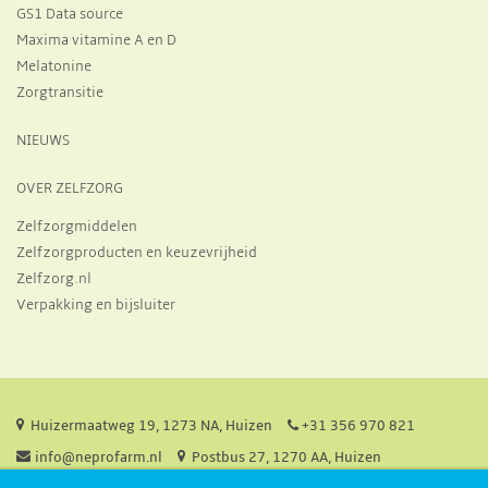
GS1 Data source
Maxima vitamine A en D
Melatonine
Zorgtransitie
NIEUWS
OVER ZELFZORG
Zelfzorgmiddelen
Zelfzorgproducten en keuzevrijheid
Zelfzorg.nl
Verpakking en bijsluiter
Huizermaatweg 19, 1273 NA, Huizen
+31 356 970 821
info@neprofarm.nl
Postbus 27, 1270 AA, Huizen