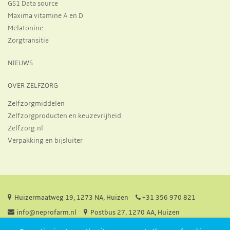
GS1 Data source
Maxima vitamine A en D
Melatonine
Zorgtransitie
NIEUWS
OVER ZELFZORG
Zelfzorgmiddelen
Zelfzorgproducten en keuzevrijheid
Zelfzorg.nl
Verpakking en bijsluiter
Huizermaatweg 19, 1273 NA, Huizen
+31 356 970 821
info@neprofarm.nl
Postbus 27, 1270 AA, Huizen