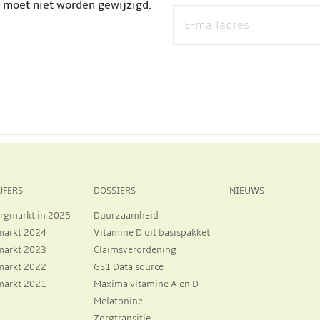
n moet niet worden gewijzigd.
JFERS
DOSSIERS
NIEUWS
rgmarkt in 2025
Duurzaamheid
markt 2024
Vitamine D uit basispakket
markt 2023
Claimsverordening
markt 2022
GS1 Data source
markt 2021
Maxima vitamine A en D
Melatonine
Zorgtransitie