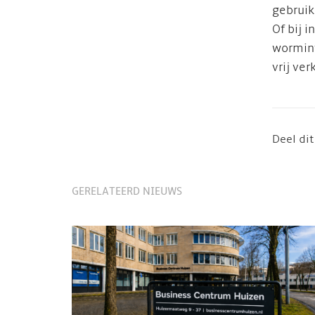
gebruik
Of bij 
worminf
vrij ver
Deel dit
GERELATEERD NIEUWS