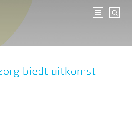
DOSSIERS
NIEUWS
OVER ZELFZORG
c
CONTACT
ZELFZORG.NL
zorg biedt uitkomst