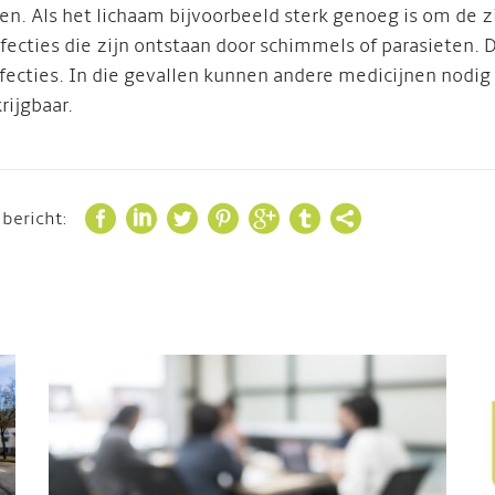
en. Als het lichaam bijvoorbeeld sterk genoeg is om de z
infecties die zijn ontstaan door schimmels of parasiete
ecties. In die gevallen kunnen andere medicijnen nodig 
krijgbaar.







 bericht: