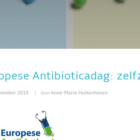
FARM
ZELFZORGMARKT 2024
VOOR ZORGPROFESSIONALS
opese Antibioticadag: zelf
vember 2019
Anne-Marie Huikeshoven
door