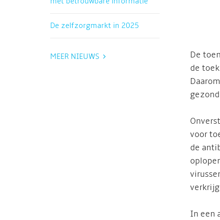
met betrouwbare informatie
De zelfzorgmarkt in 2025
De toen
MEER NIEUWS
de toek
Daarom 
gezondh
Onverst
voor to
de anti
oplopen
virusse
verkrij
In een 