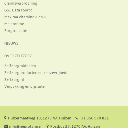
Claimsverordening
GS1 Data source
Maxima vitamine A en D
Melatonine
Zorgtransitie
NIEUWS
OVER ZELFZORG
Zelfzorgmiddelen
Zelfzorgproducten en keuzevrijheid
Zelfzorg.nl
Verpakking en bijsluiter
Huizermaatweg 19, 1273 NA, Huizen
+31 356 970 821
info@neprofarm.nl
Postbus 27, 1270 AA, Huizen