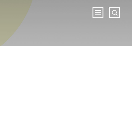
DOSSIERS
NIEUWS
OVER ZELFZORG
c
CONTACT
ZELFZORG.NL