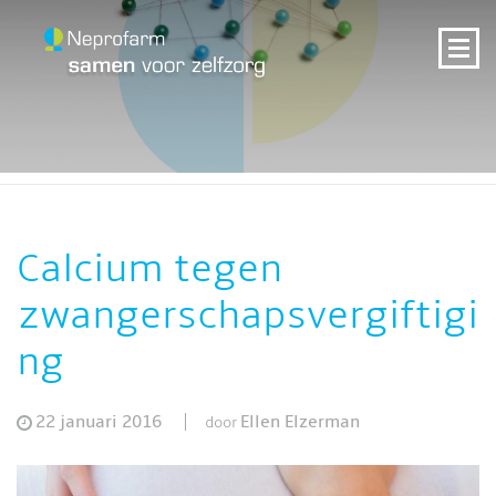
Calcium tegen
zwangerschapsvergiftigi
ng
22 januari 2016
Ellen Elzerman
door