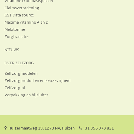
Vitamine D uit basispakket
Claimsverordening
GS1 Data source
Maxima vitamine A en D
Melatonine
Zorgtransitie
NIEUWS
OVER ZELFZORG
Zelfzorgmiddelen
Zelfzorgproducten en keuzevrijheid
Zelfzorg.nl
Verpakking en bijsluiter
Huizermaatweg 19, 1273 NA, Huizen
+31 356 970 821