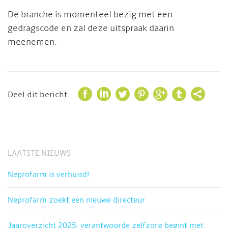
De branche is momenteel bezig met een
gedragscode en zal deze uitspraak daarin
meenemen.







Deel dit bericht:
LAATSTE NIEUWS
Neprofarm is verhuisd!
Neprofarm zoekt een nieuwe directeur
Jaaroverzicht 2025: verantwoorde zelfzorg begint met